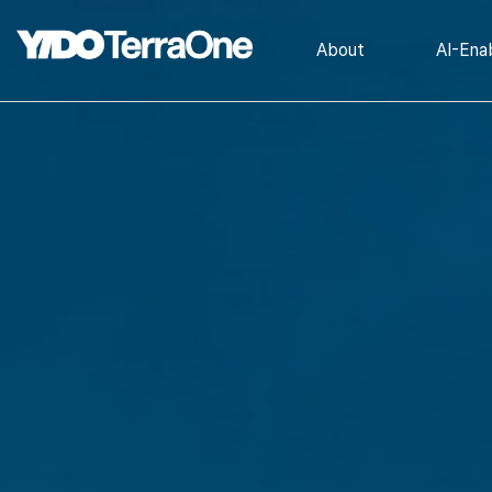
연혁
태양
About
AI-Enab
경영방침
풍력
CI
B
Contact Us
데이
RE100