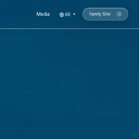
실적
R
Media
family Site
KR