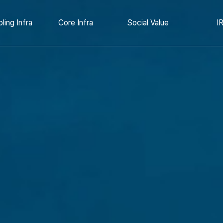
광 에너지
민자고속도로운영
경영
ling Infra
Core Infra
Social Value
I
에너지
공공인프라운영
ESS
고속도로 휴게소
터센터
 전력 솔루션