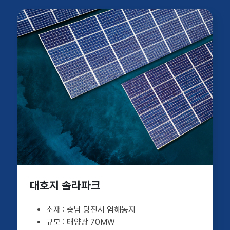
대호지 솔라파크
충남 당진시 염해농지
태양광 70MW