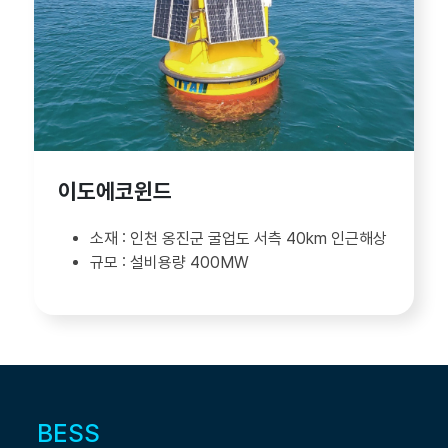
이도에코윈드
인천 옹진군 굴업도 서측 40km 인근해상
설비용량 400MW
BESS